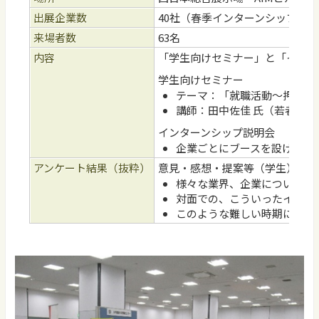
出展企業数
40社（春季インターンシップ参
来場者数
63名
内容
「学生向けセミナー」と「インタ
学生向けセミナー
テーマ：「就職活動～押さえ
講師：田中佐佳 氏（若者ワ
インターンシップ説明会
企業ごとにブースを設け、訪
アンケート結果（抜粋）
意見・感想・提案等（学生）
様々な業界、企業についての
対面での、こういったイベン
このような難しい時期に、対