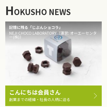
H
OKUSHO NEWS
記憶に残る「じぶんショコラ」
NEJI CHOCO LABORATORY（運営: オーエーセンタ
ー(株)）
こんにちは会員さん
創業までの経緯・社長の人柄に迫る