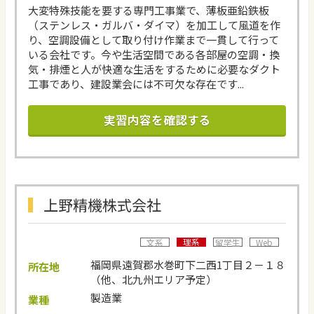
大変特殊技能を要する専門工事業で、薄板亜鉛鉄板
（ステンレス・ガルバ・ダイマ）を加工して風道を作
り、空調設備として取り付け作業まで一貫して行って
いる会社です。今や生活空間である各部屋の空調・換
気・排煙と人が快適な生活をするために必要なダクト
工事であり、建設業会には不可欠な存在です...
実習内容を確認する
上野精機株式会社
理系
文系
留学生
Web
福岡県遠賀郡水巻町下二西1丁目２－１８
所在地
（他、北九州エリア予定）
製造業
業種