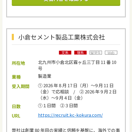
小倉セメント製品工業株式会社
文系
理系
留学生
Web
北九州市小倉北区霧ヶ丘三丁目 11 番 10
所在地
号
製造業
業種
① 2026 年 8 月 17 日（月）～9 月 11 日
受入期間
（金）で応相談 / ② 2026 年 9 月 2 日
（水）～9 月 4 日（金）
①１日間 ②３日間
日数
https://recruit.kc-kokura.com/
URL
弊社は創業 80 年目の実績と信頼を基盤に、海外での事