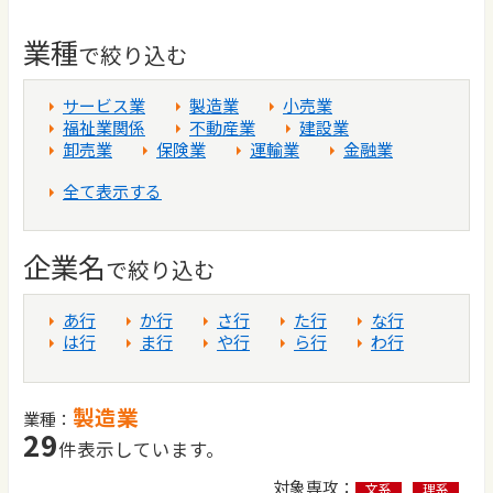
業種
で絞り込む
サービス業
製造業
小売業
福祉業関係
不動産業
建設業
卸売業
保険業
運輸業
金融業
全て表示する
企業名
で絞り込む
あ行
か行
さ行
た行
な行
は行
ま行
や行
ら行
わ行
製造業
業種：
29
件表示しています。
対象専攻：
文系
理系