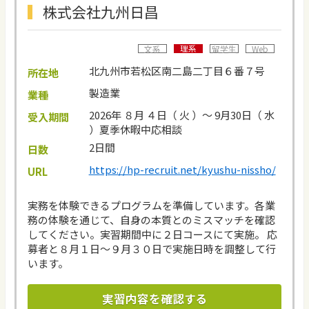
株式会社九州日昌
理系
文系
留学生
Web
北九州市若松区南二島二丁目６番７号
所在地
製造業
業種
2026年 ８月 ４日（ 火 ）～ 9月30日（ 水
受入期間
）夏季休暇中応相談
2日間
日数
https://hp-recruit.net/kyushu-nissho/
URL
実務を体験できるプログラムを準備しています。各業
務の体験を通じて、自身の本質とのミスマッチを確認
してください。実習期間中に２日コースにて実施。 応
募者と８月１日～９月３０日で実施日時を調整して行
います。
実習内容を確認する