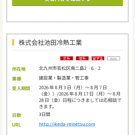
株式会社池田冷熱工業
文系
理系
留学生
Web
北九州市若松区南二島2‐6‐2
所在地
建設業・製造業・管工事
業種
2026 年 8 月 3 日（月）～ 8 月 7 日
受入期間
（金））/2026 年 8 月 17 日（月）～ 8 月
28 日（金）日程につきましては応相談で
きます。
3日間
日数
http://ikeda-reinetsu.com
URL