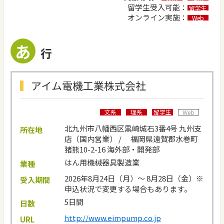
留学生受入可能：
留学生
オンライン実施：
Web
あ
行
アイム電機工業株式会社
文系
理系
留学生
Web
北九州市八幡西区黒崎城石3番4号 九州支
所在地
店（国内営業） / 福岡県遠賀郡水巻町
猪熊10-2-16 海外部・開発部
はん用機械器具製造業
業種
2026年8月24日（月）～ 8月28日（金）※
受入期間
申込状況で変更する場合もあります。
5日間
日数
http://www.eimpump.co.jp
URL