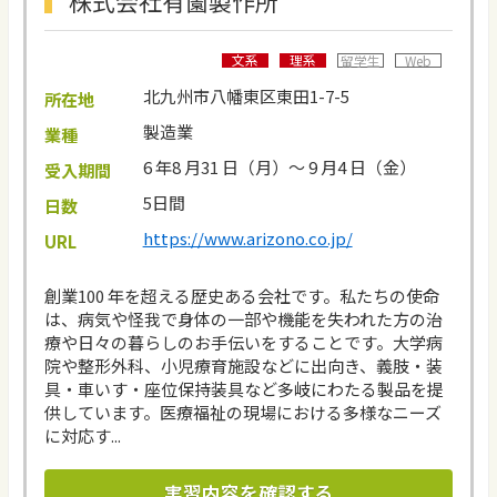
株式会社有薗製作所
文系
理系
留学生
Web
北九州市八幡東区東田1-7-5
所在地
製造業
業種
6 年8 月31 日（月）～ 9 月4 日（金）
受入期間
5日間
日数
https://www.arizono.co.jp/
URL
創業100 年を超える歴史ある会社です。私たちの使命
は、病気や怪我で身体の一部や機能を失われた方の治
療や日々の暮らしのお手伝いをすることです。大学病
院や整形外科、小児療育施設などに出向き、義肢・装
具・車いす・座位保持装具など多岐にわたる製品を提
供しています。医療福祉の現場における多様なニーズ
に対応す...
実習内容を確認する