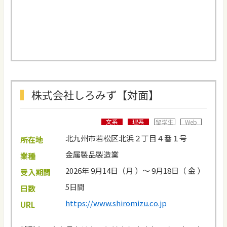
株式会社しろみず【対面】
文系
理系
留学生
Web
北九州市若松区北浜２丁目４番１号
所在地
金属製品製造業
業種
2026年 9月14日（月 ）～ 9月18日（ 金 ）
受入期間
5日間
日数
https://www.shiromizu.co.jp
URL