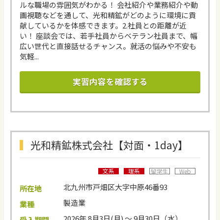
ルな職場の雰囲気がわかる！ 会社紹介や業務紹介や動
画視聴などを通して、光和精鉱がどのように環境に貢
献しているかを体感できます。2.社員との距離が近
い！ 座談会では、若手社員からベテラン社員まで、幅
広い世代と直接話せるチャンス。就活の悩みや不安も
気軽...
実習内容を確認する
光和精鉱株式会社【対面・1day】
文系
理系
留学生
Web
北九州市戸畑区大字中原46番93
所在地
製造業
業種
2026年 8月3日(月) ～ 9月30日（水）
受入期間