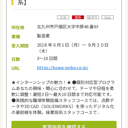
系】
理系
文系
留学生
Web
北九州市戸畑区大字中原46 番93
所在地
製造業
業種
202６年８月 1 日（月）～ ９月３０日
受入期間
（水）
3～10 日間
日数
https://kowa-seiko.co.jp/
URL
★インターンシップの魅力！★ ●個別対応型プログラ
ムあなたの興味・関心に合わせて、テーマや日程を柔
軟に調整！最短3 日〜最大10 日間まで対応可能です。
●実践的な職場体験設備スタッフコースでは、点群デ
ータや3D CAD（SOLIDWORKS）を使ったデジタル化
の最前線を体験。操業技術スタッフコースで...
実習内容を確認する