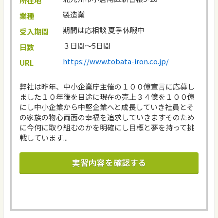
所在地
製造業
業種
期間は応相談 夏季休暇中
受入期間
３日間～5日間
日数
https://www.tobata-iron.co.jp/
URL
弊社は昨年、中小企業庁主催の１００億宣言に応募し
ました１０年後を目途に現在の売上３４億を１００億
にし中小企業から中堅企業へと成長していき社員とそ
の家族の物心両面の幸福を追求していきますそのため
に今何に取り組むのかを明確にし目標と夢を持って挑
戦しています...
実習内容を確認する