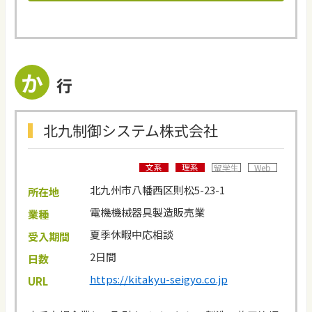
か
行
北九制御システム株式会社
文系
理系
留学生
Web
北九州市八幡西区則松5-23-1
所在地
電機機械器具製造販売業
業種
夏季休暇中応相談
受入期間
2日間
日数
https://kitakyu-seigyo.co.jp
URL