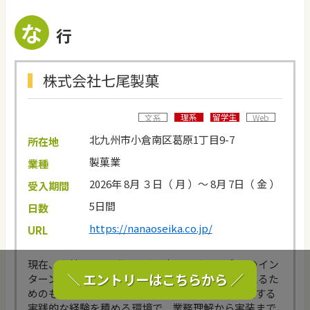
な
行
株式会社七尾製菓
理系
留学生
文系
Web
北九州市小倉南区葛原1丁目9-7
所在地
製菓業
業種
2026年 8月 ３日（ 月 ）～ 8月 7日（ 金 ）
受入期間
5日間
日数
https://nanaoseika.co.jp/
URL
現在、当社のDX推進は一人で担っており、今回のイン
＼ エントリーはこちらから ／
ターン募集は"DXの中核を一緒に創る仲間"を迎えるた
めのものです。自ら考え、現場の課題をITで解決する
実践的な経験を積める環境で、業務理解から実装まで