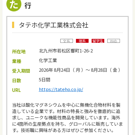
た
行
タテホ化学工業株式会社
理系
留学生
文系
Web
北九州市若松区響町1-26-2
所在地
化学工業
業種
2026年 8月24日（ 月 ）～ 8月28日（ 金 ）
受入期間
5日間
日数
https://tateho.co.jp/
URL
当社は酸化マグネシウムを中心に無機化合物材料を製
造している企業です。材料の特長と強みを徹底的に追
求し、ユニークな機能性商品を開発しています。海外
に4箇所の生産拠点を持ち、グローバルに販売していま
す。技術職に興味がある方はぜひご参加ください。