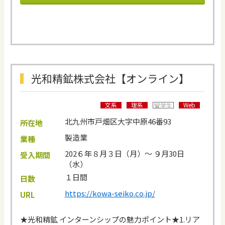
光和精鉱株式会社【オンライン】
文系
理系
Web
留学生
北九州市戸畑区大字中原46番93
所在地
製造業
業種
202６年８月３日（月）～ ９月30日
受入期間
（水）
１日間
日数
https://kowa-seiko.co.jp/
URL
★光和精鉱 インターンシップの魅力ポイント★1.リア