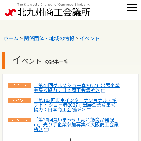
ホーム
>
関係団体・地域の情報
>
イベント
イ
ベント
の記事一覧
「第41回グルメショー春2027」出展企業
募集＜協力：日本商工会議所＞
「第103回東京インターナショナル・ギ
フト・ ショー春2027」出展企業募集＜
協力：日本商工会議所＞
「第30回買いまっせ！売れ筋商品発掘
市」売り手企業参加募集＜大阪商工会議
所＞
1