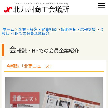
ホーム
>
創業・経営・融資相談
>
販路開拓・広報支援
>
会
報誌・HPでの会員企業紹介
会
報誌・HPでの会員企業紹介
会報誌「北商ニュース」