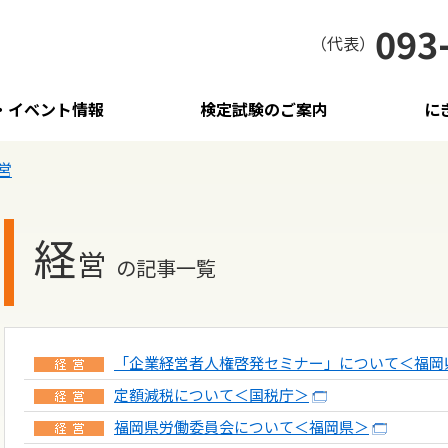
093
（代表）
・イベント情報
検定試験のご案内
に
営
経
営
の記事一覧
「企業経営者人権啓発セミナー」について＜福岡
定額減税について＜国税庁＞
福岡県労働委員会について＜福岡県＞