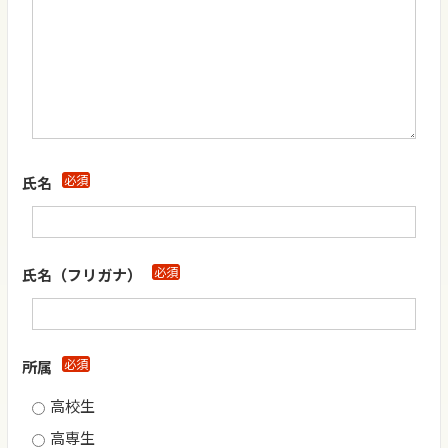
必須
氏名
必須
氏名（フリガナ）
必須
所属
高校生
高専生