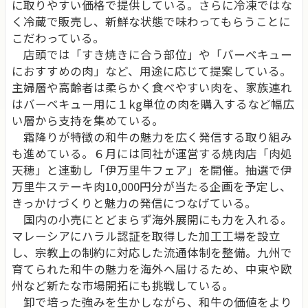
に取りやすい価格で提供している。さらに冷凍ではな
く冷蔵で販売し、新鮮な状態で味わってもらうことに
こだわっている。
店頭では「すき焼きに合う部位」や「バーベキュー
におすすめの肉」など、用途に応じて提案している。
主婦層や高齢者は柔らかく食べやすい肉を、家族連れ
はバーベキュー用に１kg単位の肉を購入するなど幅広
い層から支持を集めている。
霜降りが特徴の和牛の魅力を広く発信する取り組み
も進めている。６月には同社が運営する焼肉店「肉処
天穂」と連動し「伊万里牛フェア」を開催。抽選で伊
万里牛ステーキ肉10,000円分が当たる企画を予定し、
きっかけづくりと魅力の発信につなげている。
国内の小売にとどまらず海外展開にも力を入れる。
マレーシアにハラル認証を取得した加工工場を設立
し、宗教上の制約に対応した流通体制を整備。九州で
育てられた和牛の魅力を海外へ届けるため、中東や欧
州など新たな市場開拓にも挑戦している。
卸で培った強みを生かしながら、和牛の価値をより