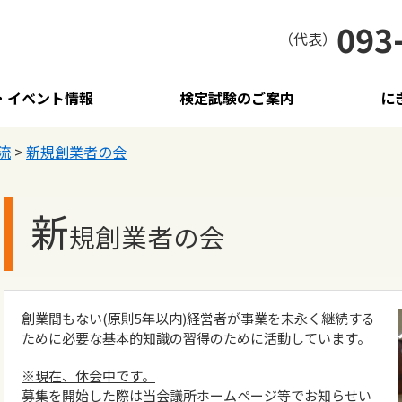
093
（代表）
・イベント情報
検定試験のご案内
に
流
>
新規創業者の会
新
規創業者の会
創業間もない(原則5年以内)経営者が事業を末永く継続する
ために必要な基本的知識の習得のために活動しています。
※現在、休会中です。
募集を開始した際は当会議所ホームページ等でお知らせい