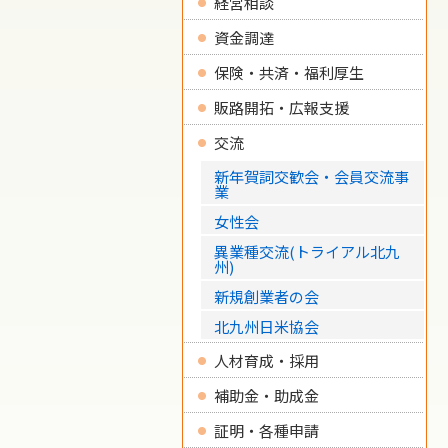
経営相談
資金調達
保険・共済・福利厚生
販路開拓・広報支援
交流
新年賀詞交歓会・会員交流事
業
女性会
異業種交流(トライアル北九
州)
新規創業者の会
北九州日米協会
人材育成・採用
補助金・助成金
証明・各種申請