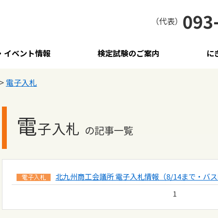
093
（代表）
・イベント情報
検定試験のご案内
に
>
電子入札
電
子入札
の記事一覧
北九州商工会議所 電子入札情報（8/14まで・バ
1