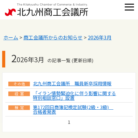
ホーム
>
商工会議所からのお知らせ
>
2026年3月
2
026年3月
の記事一覧 (更新日順)
北九州商工会議所 職員新卒採用情報
「イラン情勢緊迫化に伴う影響に関する
特別相談窓口」設置
第172回日商簿記検定試験(2級・3級)
合格者発表
1